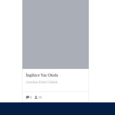
İngilizce Yaz Okulu
Amerikan Kültür Göktürk
0
19
DAHA FAZLA GÖRÜNTÜLE