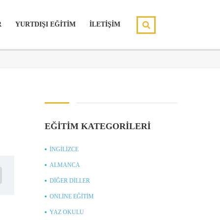
R
YURTDIŞI EĞİTİM
İLETİŞİM
EĞITIM KATEGORILERI
İNGILIZCE
ALMANCA
DIĞER DILLER
ONLINE EĞITIM
YAZ OKULU