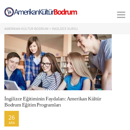
Tog
nav
AMERIKAN KÜLTÜR BODRUM
>
INGILIZCE KURSU
İngilizce Eğitiminin Faydaları: Amerikan Kültür
Bodrum Eğitim Programları
26
ARA